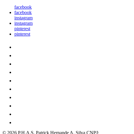
facebook
facebook
instagram
instagram
pinterest
pinterest
© 2026 P.H.A.S. Patrick Hernande A. Silva
CNPJ: