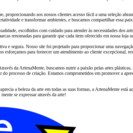
 proporcionando aos nossos clientes acesso fácil a uma seleção abrange
riatividade e transformar ambientes, e buscamos compartilhar essa paix
dade, escolhidos com cuidado para atender às necessidades dos artistas
rcas renomadas para garantir que cada item oferecido em nossa loja sej
tiva e segura. Nosso site foi projetado para proporcionar uma navegação
s esforçamos para fornecer um atendimento ao cliente excepcional, re
 Através da ArtenaMente, buscamos nutrir a paixão pelas artes plásticas
frutar do processo de criação. Estamos comprometidos em promover a apre
aprecia a beleza da arte em todas as suas formas, a ArtenaMente está aq
a mente se expressar através da arte!