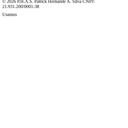
© 2026 P.H.A.S. Patrick Hernande A. Silva
CNPJ:
21.931.200/0001-38
Usamos