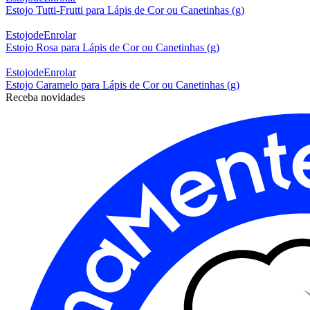
Estojo Tutti-Frutti para Lápis de Cor ou Canetinhas (g)
EstojodeEnrolar
Estojo Rosa para Lápis de Cor ou Canetinhas (g)
EstojodeEnrolar
Estojo Caramelo para Lápis de Cor ou Canetinhas (g)
Receba novidades